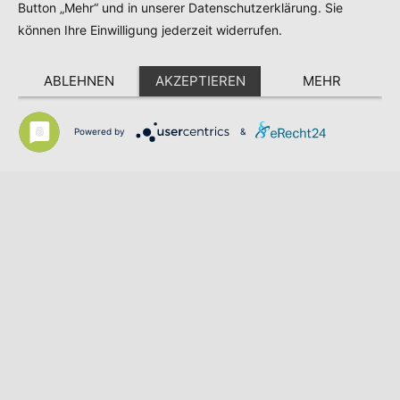
Button „Mehr“ und in unserer Datenschutzerklärung. Sie
Datenschutz
können Ihre Einwilligung jederzeit widerrufen.
ABLEHNEN
AKZEPTIEREN
MEHR
Powered by
&
© Copyright 2020 -
2026 | IT-Forum Nord Westfalen e.V. |
All Rights Reserved | Powered by
kairom.de