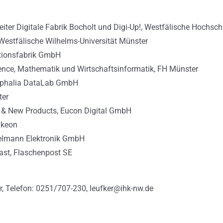
tleiter Digitale Fabrik Bocholt und Digi-Up!,​ Westfälische Hochsch
,​ Westfälische Wilhelms-Universität Münster
ationsfabrik GmbH
cience, Mathematik und Wirtschaftsinformatik,​ FH Münster
stphalia DataLab GmbH
ter
nt & New Products, Eucon Digital GmbH
nkeon
udelmann Elektronik GmbH
ast, ​Flaschenpost SE
er, Telefon: 0251/707-230,
leufker@ihk-nw.de