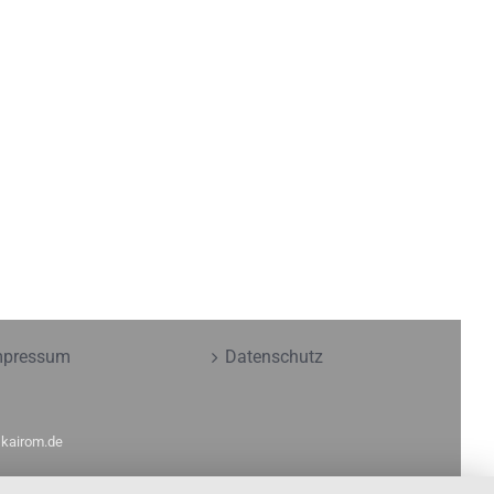
mpressum
Datenschutz
y
kairom.de