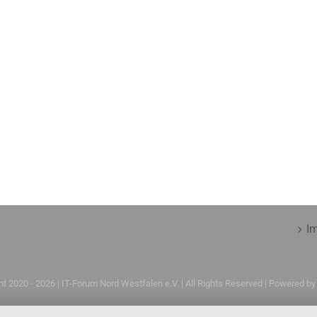
I
ht 2020 -
2026 | IT-Forum Nord Westfalen e.V. | All Rights Reserved | Powered b