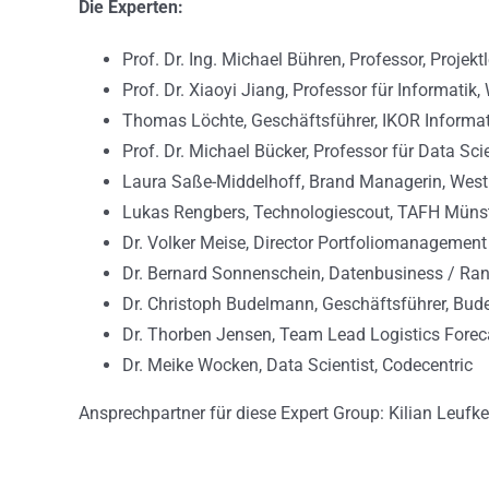
Die Experten:
Prof. Dr. Ing. Michael Bühren​, Professor, Projek
Prof. Dr. Xiaoyi Jiang​, Professor für Informatik
Thomas Löchte​, Geschäftsführer, ​IKOR Inform
Prof. Dr. Michael Bücker​, Professor für Data S
Laura Saße-Middelhoff​, Brand Managerin,​ We
Lukas Rengbers​, Technologiescout​, TAFH Müns
Dr. Volker Meise​, Director Portfoliomanageme
Dr. Bernard Sonnenschein​, Datenbusiness / Ra
Dr. Christoph Budelmann​, Geschäftsführer, ​B
Dr. Thorben Jensen​, Team Lead Logistics Forec
Dr. Meike Wocken​, Data Scientist​, Codecentric
Ansprechpartner für diese Expert Group: Kilian Leufk