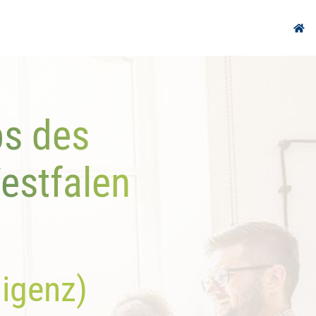
ps des
estfalen
ligenz)