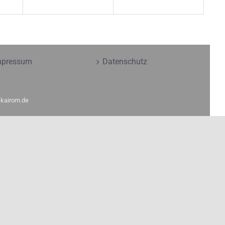
mpressum
Datenschutz
y
kairom.de