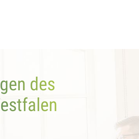
altungen
ngen des
estfalen