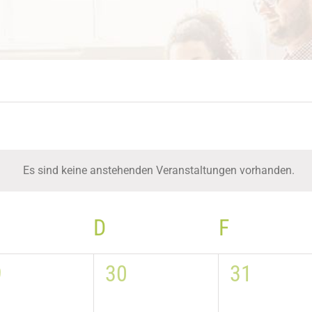
Es sind keine anstehenden Veranstaltungen vorhanden.
Hinweis
ITTWOCH
D
DONNERSTAG
F
FREITAG
0
0
9
30
31
,
ranstaltungen,
Veranstaltungen,
Veransta