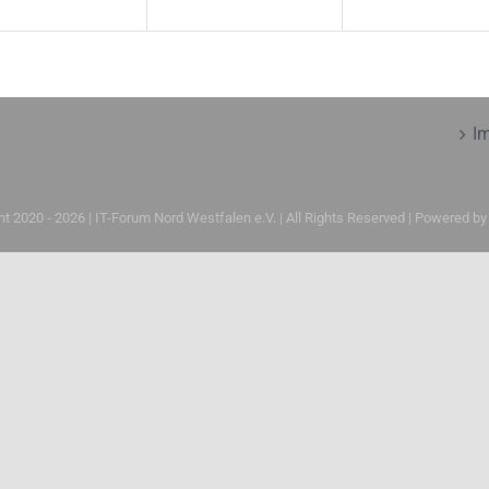
I
ht 2020 -
2026 | IT-Forum Nord Westfalen e.V. | All Rights Reserved | Powered b