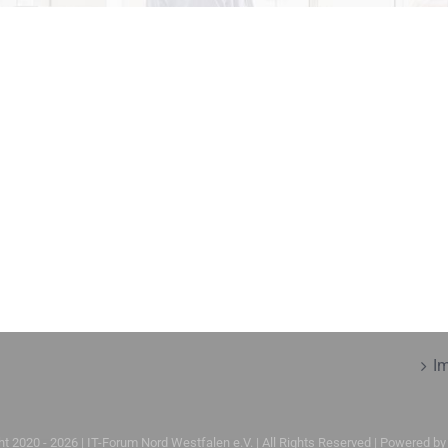
I
ht 2020 -
2026 | IT-Forum Nord Westfalen e.V. | All Rights Reserved | Powered b