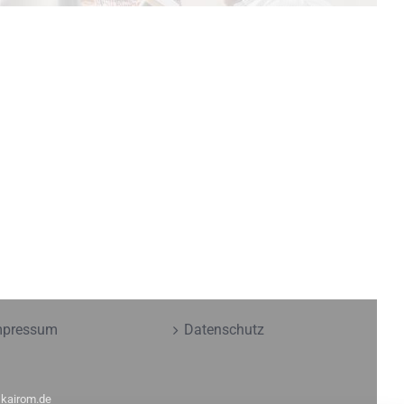
mpressum
Datenschutz
y
kairom.de