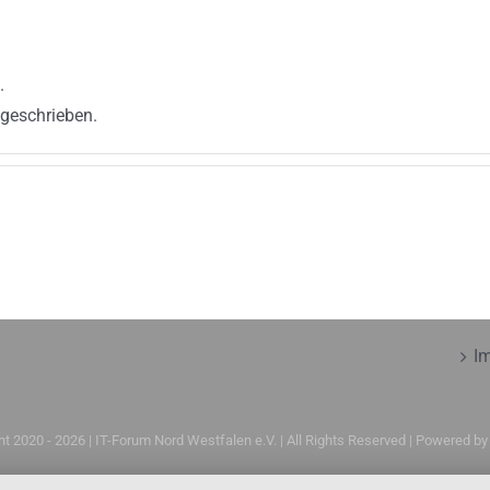
.
 geschrieben.
I
ht 2020 -
2026 | IT-Forum Nord Westfalen e.V. | All Rights Reserved | Powered b