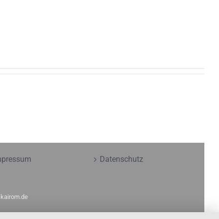
mpressum
Datenschutz
y
kairom.de